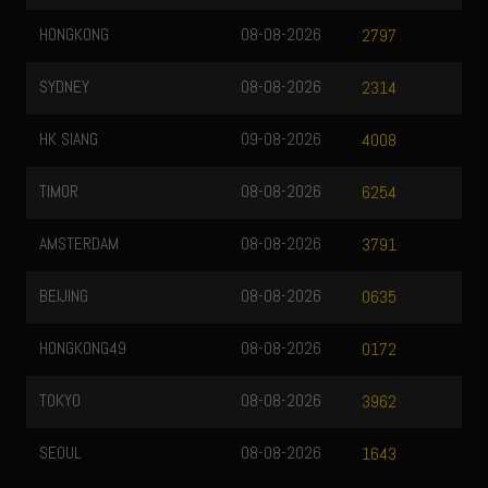
HONGKONG
08-08-2026
2797
SYDNEY
08-08-2026
2314
HK SIANG
09-08-2026
4008
TIMOR
08-08-2026
6254
AMSTERDAM
08-08-2026
3791
BEIJING
08-08-2026
0635
HONGKONG49
08-08-2026
0172
TOKYO
08-08-2026
3962
SEOUL
08-08-2026
1643