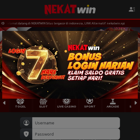
Selamat datang di NEKATWIN Situs tergacor di indonesia, LINK Alternatif: nekatwin.xyz
TOGEL
SLOT
LIVE CASINO
SPORT
ARCADE
SABU