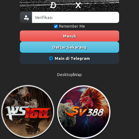
Remember Me
Masuk
Daftar Sekarang
Main di Telegram
Desktop
Wap