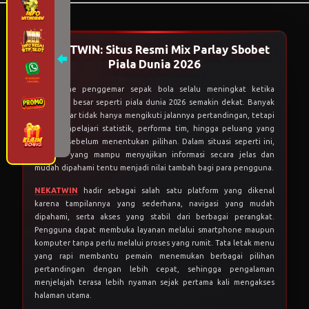
NEKATWIN: Situs Resmi Mix Parlay Sbobet
Piala Dunia 2026
Antusiasme penggemar sepak bola selalu meningkat ketika
turnamen besar seperti piala dunia 2026 semakin dekat. Banyak
penggemar tidak hanya mengikuti jalannya pertandingan, tetapi
juga mempelajari statistik, performa tim, hingga peluang yang
tersedia sebelum menentukan pilihan. Dalam situasi seperti ini,
platform yang mampu menyajikan informasi secara jelas dan
mudah dipahami tentu menjadi nilai tambah bagi para pengguna.
NEKATWIN
hadir sebagai salah satu platform yang dikenal
karena tampilannya yang sederhana, navigasi yang mudah
dipahami, serta akses yang stabil dari berbagai perangkat.
Pengguna dapat membuka layanan melalui smartphone maupun
komputer tanpa perlu melalui proses yang rumit. Tata letak menu
yang rapi membantu pemain menemukan berbagai pilihan
pertandingan dengan lebih cepat, sehingga pengalaman
menjelajah terasa lebih nyaman sejak pertama kali mengakses
halaman utama.