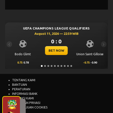
E QUALIFIERS
UEFA CHAMPIONS LEAGUE QUA
2:59 WIB
August 11, 2026 — 22:00 W
0 : 0
Previous
Next
BET NOW
Union Saint-Gilloise
Kairat Almaty (n)
-0.75
-0.90
0.00
0.82
TENTANG KAMI
BANTUAN
PERATURAN
INFORMASI BANK
HUBUNGI KAMI
KEBIJAKAN PRIVASI
PERSETUJUAN COOKIES