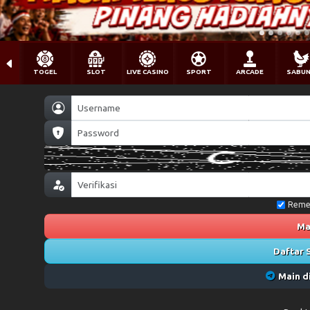
TOGEL
SLOT
LIVE CASINO
SPORT
ARCADE
SABU
Reme
Ma
Daftar 
Main d