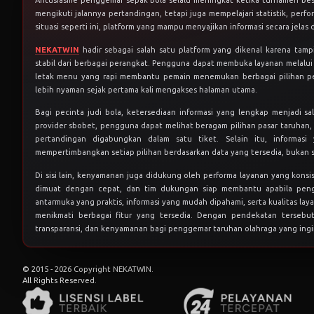
Antusiasme penggemar sepak bola selalu meningkat ketika turnamen besa
mengikuti jalannya pertandingan, tetapi juga mempelajari statistik, per
situasi seperti ini, platform yang mampu menyajikan informasi secara jela
NEKATWIN
hadir sebagai salah satu platform yang dikenal karena tamp
stabil dari berbagai perangkat. Pengguna dapat membuka layanan melalui
letak menu yang rapi membantu pemain menemukan berbagai pilihan pe
lebih nyaman sejak pertama kali mengakses halaman utama.
Bagi pecinta judi bola, ketersediaan informasi yang lengkap menjadi s
provider sbobet, pengguna dapat melihat beragam pilihan pasar taruhan
pertandingan digabungkan dalam satu tiket. Selain itu, informasi
mempertimbangkan setiap pilihan berdasarkan data yang tersedia, bukan s
Di sisi lain, kenyamanan juga didukung oleh performa layanan yang kons
dimuat dengan cepat, dan tim dukungan siap membantu apabila peng
antarmuka yang praktis, informasi yang mudah dipahami, serta kualitas la
menikmati berbagai fitur yang tersedia. Dengan pendekatan terse
transparansi, dan kenyamanan bagi penggemar taruhan olahraga yang ingin
© 2015 - 2026 Copyright NEKATWIN.
All Rights Reserved.