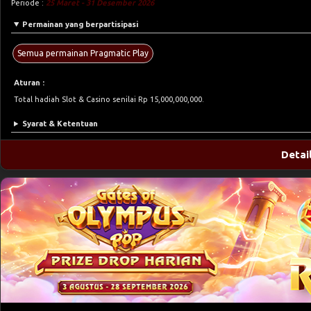
Periode :
25 Maret - 31 Desember 2026
Permainan yang berpartisipasi
Semua permainan Pragmatic Play
Aturan :
Total hadiah Slot & Casino senilai Rp 15,000,000,000.
Syarat & Ketentuan
Detai