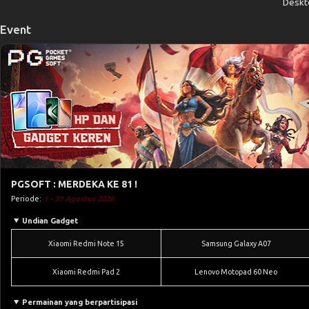
Deskt
Event
PGSOFT : MERDEKA KE 81 !
Periode:
1 - 31 Agustus 2026
Undian Gadget
Xiaomi Redmi Note 15
Samsung Galaxy A07
Xiaomi Redmi Pad 2
Lenovo Motopad 60 Neo
Permainan yang berpartisipasi