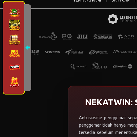
TENTANG KAMI
|
BANTUAN
|
NEKATWIN: Si
Antusiasme penggemar sepak
penggemar tidak hanya mengik
tersedia sebelum menentukan