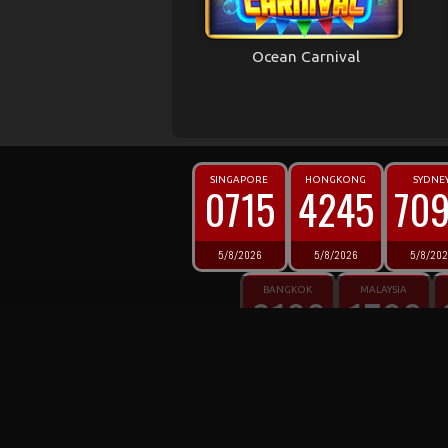
Ocean Carnival
SINGAPORE
HONGKONG
SYDNE
0715
4245
70
5/8/2026
5/8/2026
5/8/20
BANGKOK
MALAYSIA
8188
1592
5/8/2026
5/8/2026