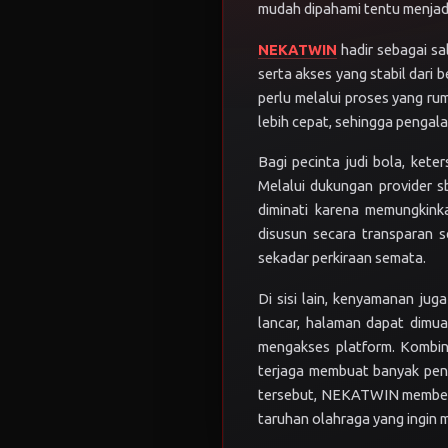
mudah dipahami tentu menjadi
NEKATWIN
hadir sebagai sa
serta akses yang stabil dar
perlu melalui proses yang r
lebih cepat, sehingga pengal
Bagi pecinta judi bola, ket
Melalui dukungan provider s
diminati karena memungkinka
disusun secara transparan 
sekadar perkiraan semata.
Di sisi lain, kenyamanan ju
lancar, halaman dapat dimu
mengakses platform. Kombina
terjaga membuat banyak peng
tersebut, NEKATWIN member
taruhan olahraga yang ingin m