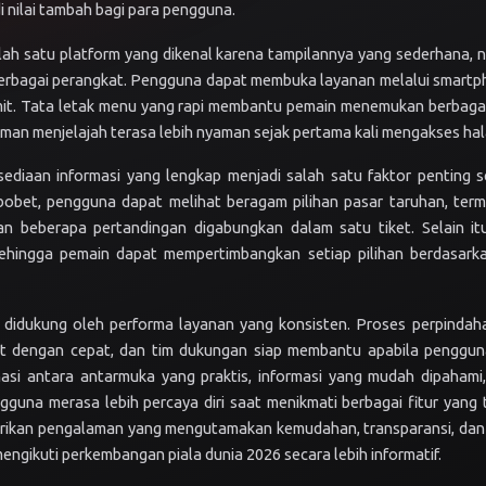
 nilai tambah bagi para pengguna.
lah satu platform yang dikenal karena tampilannya yang sederhana, 
i berbagai perangkat. Pengguna dapat membuka layanan melalui smar
umit. Tata letak menu yang rapi membantu pemain menemukan berbagai
aman menjelajah terasa lebih nyaman sejak pertama kali mengakses h
ersediaan informasi yang lengkap menjadi salah satu faktor penting 
bobet, pengguna dapat melihat beragam pilihan pasar taruhan, ter
n beberapa pertandingan digabungkan dalam satu tiket. Selain itu
sehingga pemain dapat mempertimbangkan setiap pilihan berdasarka
ga didukung oleh performa layanan yang konsisten. Proses perpind
at dengan cepat, dan tim dukungan siap membantu apabila penggu
si antara antarmuka yang praktis, informasi yang mudah dipahami,
guna merasa lebih percaya diri saat menikmati berbagai fitur yang
ikan pengalaman yang mengutamakan kemudahan, transparansi, dan
engikuti perkembangan piala dunia 2026 secara lebih informatif.