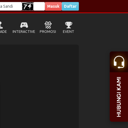
Masuk
Daftar
ADE
INTERACTIVE
PROMOSI
EVENT