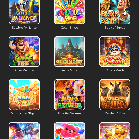
Battle of Alliance
Color Bingo
Book of Egypt
Give Me Fire
Gems Miner
Opera Panda
Treasures of Egypt
Bandito Returns
Golden Rhino