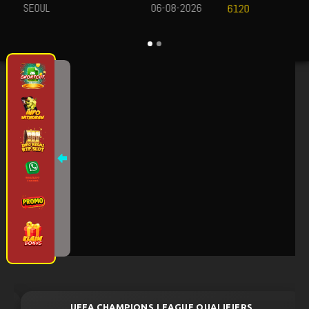
UEFA CHAMPIONS LEAGUE QUALIFIERS