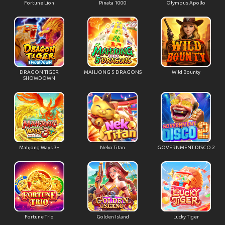
Fortune Lion
Pinata 1000
Olympus Apollo
DRAGON TIGER
MAHJONG 5 DRAGONS
Wild Bounty
SHOWDOWN
Mahjong Ways 3+
Neko Titan
GOVERNMENT DISCO 2
Fortune Trio
Golden Island
Lucky Tiger