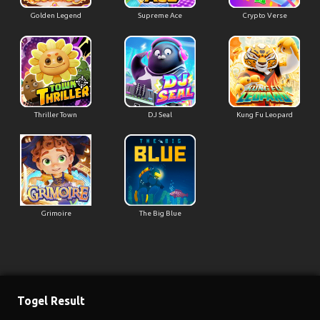
Golden Legend
Supreme Ace
Crypto Verse
Thriller Town
DJ Seal
Kung Fu Leopard
Grimoire
The Big Blue
Togel Result