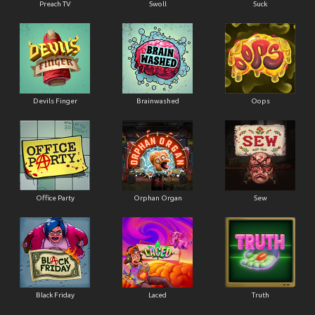
Preach TV
Swoll
Suck
Devils Finger
Brainwashed
Oops
Office Party
Orphan Organ
Sew
Black Friday
Laced
Truth