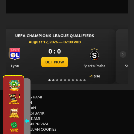
UEFA CHAMPIONS LEAGUE QUALIFIERS
August 12, 2026 — 01:30 WIB
0 : 0
Previous
Next
BET NOW
SK Sturm Graz
Fenerbahce
-0.5
0.95
0.5
0.87
TENTANG KAMI
BANTUAN
PERATURAN
INFORMASI BANK
HUBUNGI KAMI
KEBIJAKAN PRIVASI
PERSETUJUAN COOKIES