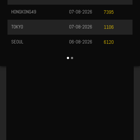
HONGKONG49
07-08-2026
S
7395
TOKYO
07-08-2026
T
1106
SEOUL
06-08-2026
6120