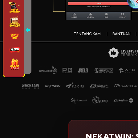
Dragons Treasure
Diner
Quest
TENTANG KAMI
|
BANTUAN
|
Doomsday Rampage
Gr
NEKATWIN: Si