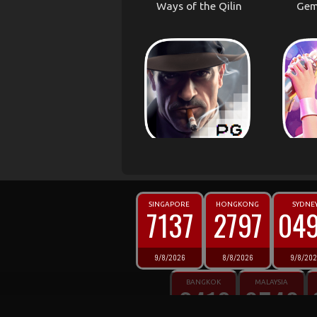
Ways of the Qilin
Gem
Mafia Mayhem
Coc
SINGAPORE
HONGKONG
SYDNE
7137
2797
04
9/8/2026
8/8/2026
9/8/20
BANGKOK
MALAYSIA
6412
8548
Queen of Bounty
The G