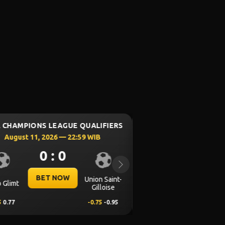
wn
8/8/2026
9/8/2026
yhem
Fortune Horse
SPAIN LA LIGA
August 17, 2026 — 02:30 WIB
0 : 0
Next
BET NOW
a Vigo
Osasuna
5
0.76
-0.25
-0.86
ve of
Skylight Wonders