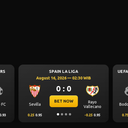
Showdo
8/8/2026
8/8/2026
8/8/2026
8/8/2026
8/8/2026
rfect Strike
Mayan Destiny
Inferno Ma
IERS
SPAIN LA LIGA
August 16, 2026 — 00:30 WIB
0 : 0
BET NOW
amo
Alaves
Getafe
Celt
reb
0.82
0.00
0.57
0.00
-0.67
0.2
cal Guardians
Poker Kingdom Win
Alibabas Ca