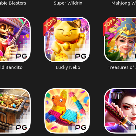
bie Blasters
Super Wildrix
Mahjong W
ld Bandito
Lucky Neko
Treasures of