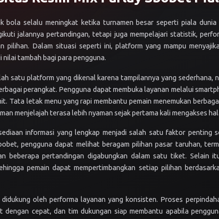
eum Mystery
Oishi Delights
Three Crazy P
 bola selalu meningkat ketika turnamen besar seperti piala dunia
uti jalannya pertandingan, tetapi juga mempelajari statistik, perf
 pilihan. Dalam situasi seperti ini, platform yang mampu menyajika
 nilai tambah bagi para pengguna.
lah satu platform yang dikenal karena tampilannya yang sederhana, 
i berbagai perangkat. Pengguna dapat membuka layanan melalui smar
umit. Tata letak menu yang rapi membantu pemain menemukan berbagai
ark Bounty
Zombie Outbreak
Futebol Fe
aman menjelajah terasa lebih nyaman sejak pertama kali mengakses h
ersediaan informasi yang lengkap menjadi salah satu faktor penting 
bobet, pengguna dapat melihat beragam pilihan pasar taruhan, ter
n beberapa pertandingan digabungkan dalam satu tiket. Selain itu
sehingga pemain dapat mempertimbangkan setiap pilihan berdasarka
ga didukung oleh performa layanan yang konsisten. Proses perpind
ash Mania
Fortune Dragon
Werewolf's 
at dengan cepat, dan tim dukungan siap membantu apabila penggu