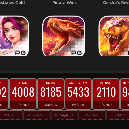
stones Gold
Pinata Wins
Geisha's Re
ktail Nights
Dragon Hatch 2
Jurassic Ki
Y
HK SIANG
TIMOR
AMSTERDAM
BEIJING
HO
92
4008
8185
5433
2110
9
26
9/8/2026
9/8/2026
9/8/2026
9/8/2026
9
MANILA
BARCELONA
HONGKONG47
4DROME
BERLIN
3588
5664
4197
2226
953
reat Icescape
Speed Winner
Reel Roya