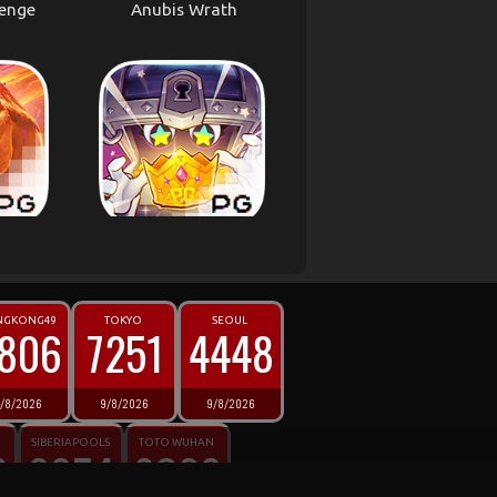
venge
Anubis Wrath
ngdom
Mr Treasures Fortune
NGKONG49
TOKYO
SEOUL
806
7251
4448
/8/2026
9/8/2026
9/8/2026
SIBERIAPOOLS
TOTO WUHAN
8
0054
8360
le
Mighty Mania