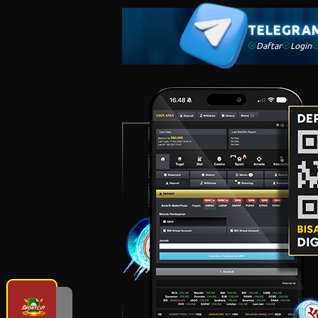
TELEGRA
Daftar
Login
Pharaoh Royals
Krak