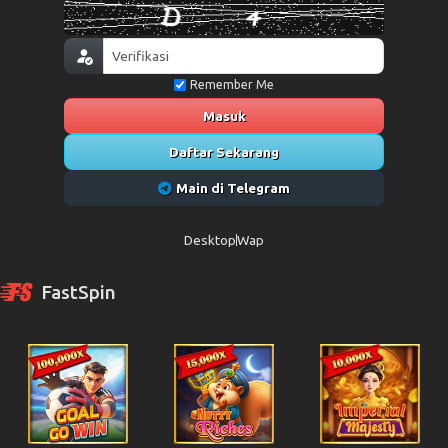
Remember Me
Masuk
Daftar Sekarang
Main di Telegram
Desktop
Wap
FastSpin