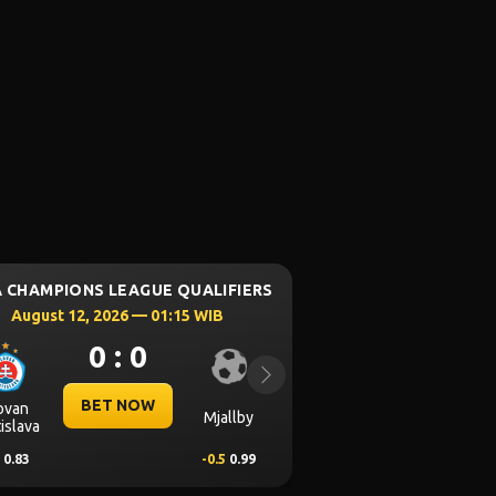
6/8/2026
7/8/2026
OTBALL F24 ELITE CLUB FRIENDLY
August 7, 2026 — 11:45 WIB
0 : 0
Next
BET NOW
verpool
e-Feyenoord
0.64
-2
-0.88