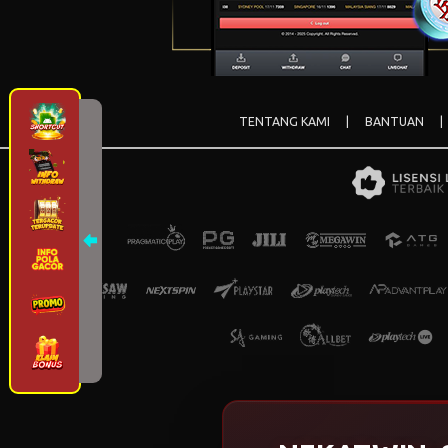
TENTANG KAMI
|
BANTUAN
|