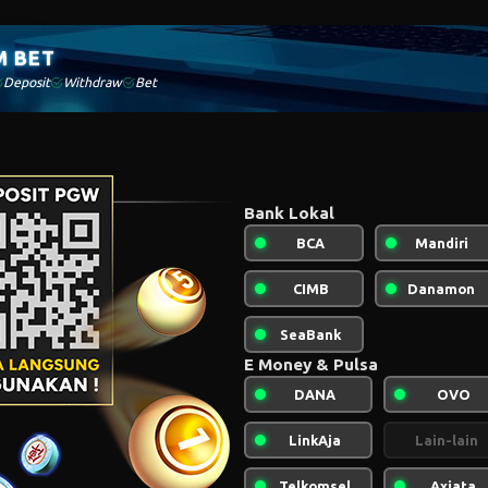
M BET
Deposit
Withdraw
Bet
Bank Lokal
BCA
Mandiri
CIMB
Danamon
SeaBank
E Money & Pulsa
DANA
OVO
LinkAja
Lain-lain