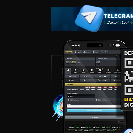
TELEGRA
Daftar
Login