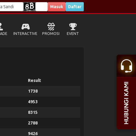
Masuk
Daftar
ADE
INTERACTIVE
PROMOSI
EVENT
Result
1738
4953
8315
2788
9426