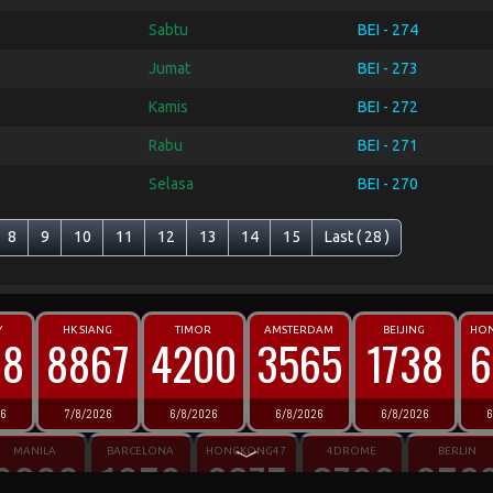
Sabtu
BEI - 274
Jumat
BEI - 273
Kamis
BEI - 272
Rabu
BEI - 271
Selasa
BEI - 270
8
9
10
11
12
13
14
15
Last ( 28 )
Y
HK SIANG
TIMOR
AMSTERDAM
BEIJING
HO
08
8867
4200
3565
1738
6
26
7/8/2026
6/8/2026
6/8/2026
6/8/2026
6
MANILA
BARCELONA
HONGKONG47
4DROME
BERLIN
9600
1859
2675
3792
052