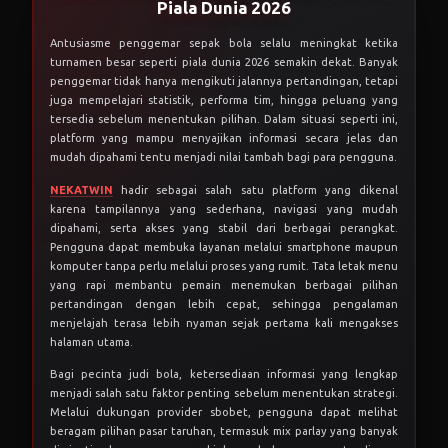
Piala Dunia 2026
Antusiasme penggemar sepak bola selalu meningkat ketika
turnamen besar seperti piala dunia 2026 semakin dekat. Banyak
penggemar tidak hanya mengikuti jalannya pertandingan, tetapi
juga mempelajari statistik, performa tim, hingga peluang yang
tersedia sebelum menentukan pilihan. Dalam situasi seperti ini,
platform yang mampu menyajikan informasi secara jelas dan
mudah dipahami tentu menjadi nilai tambah bagi para pengguna.
NEKATWIN
hadir sebagai salah satu platform yang dikenal
karena tampilannya yang sederhana, navigasi yang mudah
dipahami, serta akses yang stabil dari berbagai perangkat.
Pengguna dapat membuka layanan melalui smartphone maupun
komputer tanpa perlu melalui proses yang rumit. Tata letak menu
yang rapi membantu pemain menemukan berbagai pilihan
pertandingan dengan lebih cepat, sehingga pengalaman
menjelajah terasa lebih nyaman sejak pertama kali mengakses
halaman utama.
Bagi pecinta judi bola, ketersediaan informasi yang lengkap
menjadi salah satu faktor penting sebelum menentukan strategi.
Melalui dukungan provider sbobet, pengguna dapat melihat
beragam pilihan pasar taruhan, termasuk mix parlay yang banyak