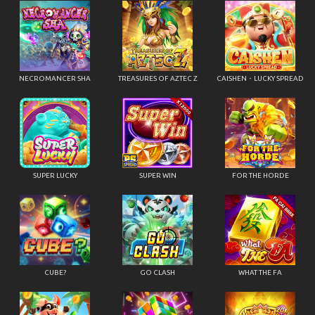
NECROMANCER SHA
TREASURES OF AZTEC Z
CAISHEN・LUCKY SPREAD
SUPER LUCKY
SUPER WIN
FOR THE HORDE
CUBE?
GO CLASH
WHAT THE FA