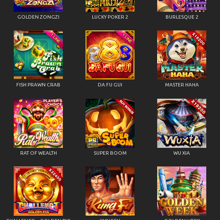
GOLDEN ZONGZI
LUCKY POKER 2
BURLESQUE 2
FISH PRAWN CRAB
DA FU GUI
MASTER HAHA
RAT OF WEALTH
SUPER BOOM
WU XIA