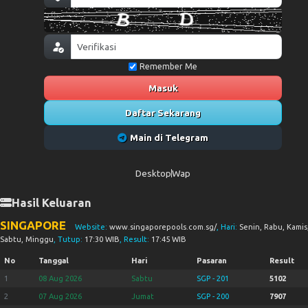
Remember Me
Masuk
Daftar Sekarang
Main di Telegram
Desktop
Wap
Hasil Keluaran
SINGAPORE
Website:
www.singaporepools.com.sg/
, Hari:
Senin, Rabu, Kamis
Sabtu, Minggu
, Tutup:
17:30 WIB
, Result:
17:45 WIB
No
Tanggal
Hari
Pasaran
Result
1
08 Aug 2026
Sabtu
SGP - 201
5102
2
07 Aug 2026
Jumat
SGP - 200
7907