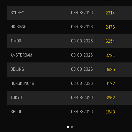
SYDNEY
08-08-2026
2314
HK SIANG
08-08-2026
2476
TIMOR
08-08-2026
6254
AMSTERDAM
08-08-2026
3791
BEIJING
08-08-2026
0635
HONGKONG49
08-08-2026
0172
TOKYO
08-08-2026
3962
SEOUL
08-08-2026
1643