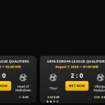
6/8/2026
6/8/2026
6/8/2026
6/8/2026
6/8/2026
IERS
E-FOOTBALL F24 INTERNATIONAL
E-FO
FRIENDLY
August 7, 2026 — 02:45 WIB
1 : 0
 Praha
e-Rea
BET NOW
e-Italy
e-Wales
.96
1.2
0.75
0.59
-0.75
-0.83