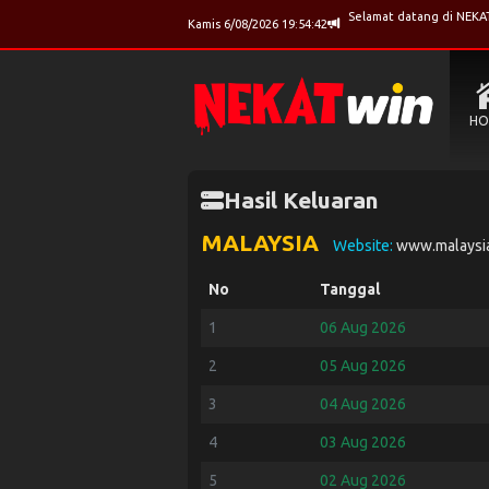
Selamat datang di NEKAT
Kamis 6/08/2026 19:54:43
HO
Hasil Keluaran
MALAYSIA
Website:
www.malaysia
No
Tanggal
1
06 Aug 2026
2
05 Aug 2026
3
04 Aug 2026
4
03 Aug 2026
5
02 Aug 2026