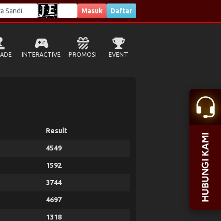
Masuk
Daftar
ADE
INTERACTIVE
PROMOSI
EVENT
Result
4549
1592
3744
4697
1318