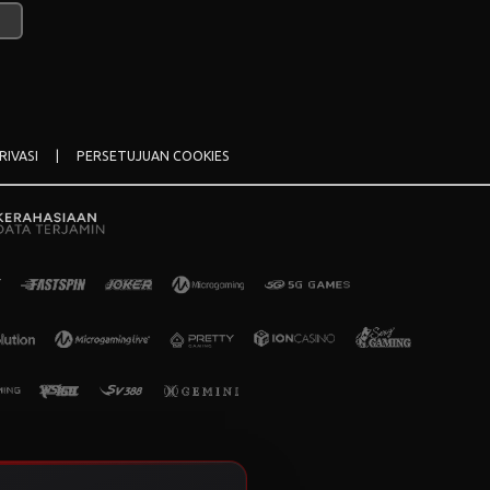
RIVASI
|
PERSETUJUAN COOKIES