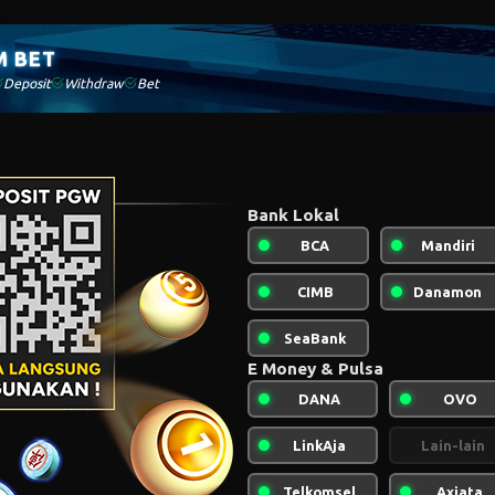
M BET
Deposit
Withdraw
Bet
Bank Lokal
BCA
Mandiri
CIMB
Danamon
SeaBank
E Money & Pulsa
DANA
OVO
LinkAja
Lain-lain
Telkomsel
Axiata