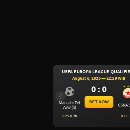
5/8/2026
5/8/2026
UEFA EUROPA LEAGUE QUALIFI
August 6, 2026 — 22:59 WIB
0 : 0
Previous
BET NOW
Jagiellonia
Range
Bialystok
0.00
0.96
0.00