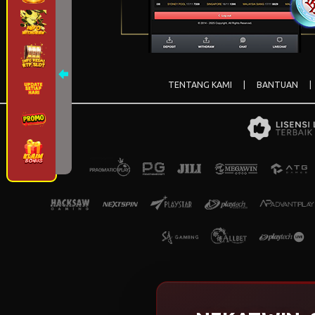
TENTANG KAMI
|
BANTUAN
|
NEKATWIN: Si