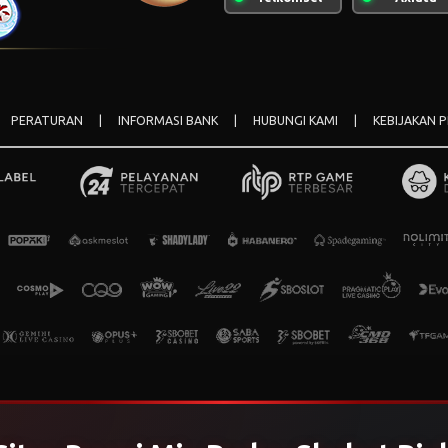
PERATURAN
|
INFORMASI BANK
|
HUBUNGI KAMI
|
KEBIJAKAN P
tus Resmi Mix Parlay Sbobet Pia