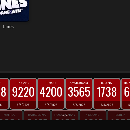
Lines
Y
HK SIANG
TIMOR
AMSTERDAM
BEIJING
HO
08
9220
4200
3565
1738
6
26
6/8/2026
6/8/2026
6/8/2026
6/8/2026
6
MANILA
BARCELONA
HONGKONG47
4DROME
BERLIN
8204
8427
9133
4213
195