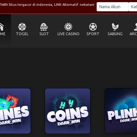
WIN Situs tergacor di indonesia, LINK Alternatif: nekatwin.xyz
ME
TOGEL
SLOT
LIVE CASINO
SPORT
SABUNG
ARC