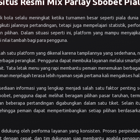
 bola selalu meningkat ketika turnamen besar seperti piala dunia
uti jalannya pertandingan, tetapi juga mempelajari statistik, perf
 pilihan. Dalam situasi seperti ini, platform yang mampu menyajika
 nilai tambah bagi para pengguna.
lah satu platform yang dikenal karena tampilannya yang sederhana, 
i berbagai perangkat. Pengguna dapat membuka layanan melalui smar
umit. Tata letak menu yang rapi membantu pemain menemukan berbagai
aman menjelajah terasa lebih nyaman sejak pertama kali mengakses h
ersediaan informasi yang lengkap menjadi salah satu faktor penting 
bobet, pengguna dapat melihat beragam pilihan pasar taruhan, ter
n beberapa pertandingan digabungkan dalam satu tiket. Selain itu
sehingga pemain dapat mempertimbangkan setiap pilihan berdasarka
ga didukung oleh performa layanan yang konsisten. Proses perpind
at dengan cepat, dan tim dukungan siap membantu apabila penggu