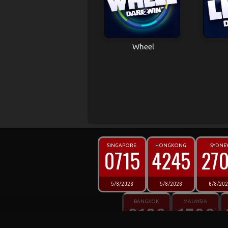
Wheel
SINGAPORE
HONGKONG
SYDNE
0715
4245
27
5/8/2026
5/8/2026
6/8/20
BANGKOK
MALAYSIA
8188
1592