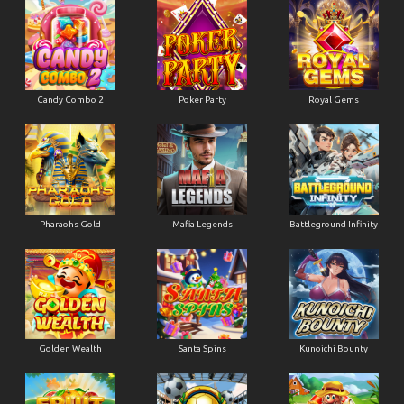
Candy Combo 2
Poker Party
Royal Gems
Pharaohs Gold
Mafia Legends
Battleground Infinity
Golden Wealth
Santa Spins
Kunoichi Bounty