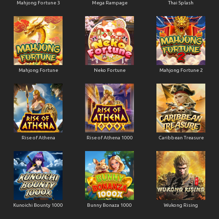
Mahjong Fortune 3
Mega Rampage
Thai Splash
Mahjong Fortune
Neko Fortune
Mahjong Fortune 2
Rise of Athena
Rise of Athena 1000
Caribbean Treasure
Kunoichi Bounty 1000
Bunny Bonaza 1000
Wukong Rising