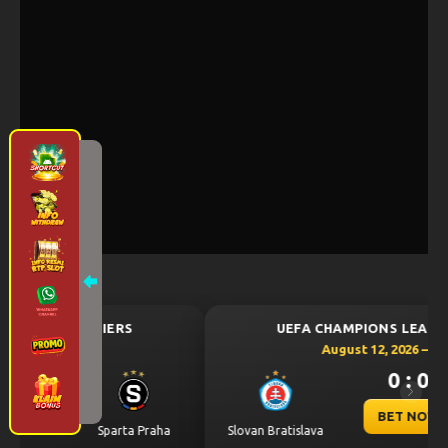
UEFA CHAMPIONS LEAGUE QUALIFIERS
August 12, 2026 — 01:15 WIB
0 : 0
Previous
Next
BET NOW
Slovan Bratislava
Mjallby