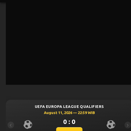
QUALIFIERS
SPAIN LA LIGA
2:59 WIB
August 16, 2026 — 02:
0 : 0
Previous
Ne