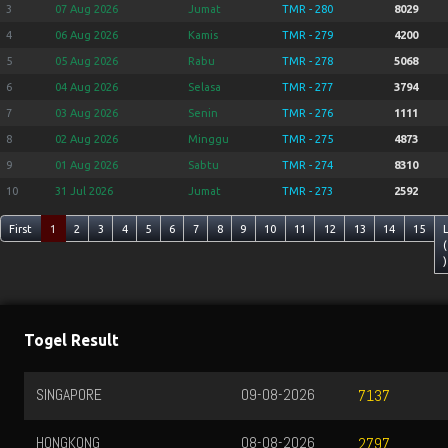
3
07 Aug 2026
Jumat
TMR - 280
8029
4
06 Aug 2026
Kamis
TMR - 279
4200
5
05 Aug 2026
Rabu
TMR - 278
5068
6
04 Aug 2026
Selasa
TMR - 277
3794
7
03 Aug 2026
Senin
TMR - 276
1111
8
02 Aug 2026
Minggu
TMR - 275
4873
9
01 Aug 2026
Sabtu
TMR - 274
8310
10
31 Jul 2026
Jumat
TMR - 273
2592
First
1
2
3
4
5
6
7
8
9
10
11
12
13
14
15
(
)
Togel Result
SINGAPORE
09-08-2026
7137
HONGKONG
08-08-2026
2797