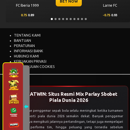
BET NOW
Larne FC
Sevilla
-0.75
0.93
0.25
0.95
TENTANG KAMI
BANTUAN
PERATURAN
INFORMASI BANK
HUBUNGI KAMI
KEBIJAKAN PRIVASI
PERSETUJUAN COOKIES
NEKATWIN: Situs Resmi Mix Parlay Sbobet
Piala Dunia 2026
Antusiasme penggemar sepak bola selalu meningkat ketika turnamen
besar seperti piala dunia 2026 semakin dekat. Banyak penggemar
tidak hanya mengikuti jalannya pertandingan, tetapi juga mempelajari
statistik, performa tim, hingga peluang yang tersedia sebelum