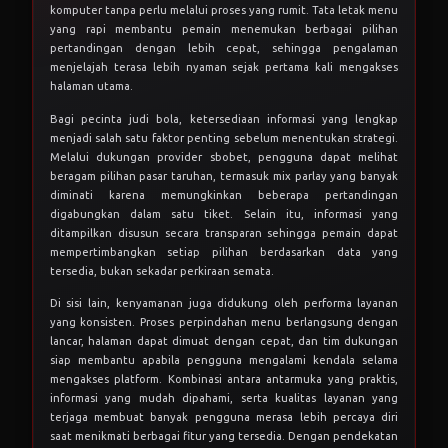
komputer tanpa perlu melalui proses yang rumit. Tata letak menu
yang rapi membantu pemain menemukan berbagai pilihan
pertandingan dengan lebih cepat, sehingga pengalaman
menjelajah terasa lebih nyaman sejak pertama kali mengakses
halaman utama.
Bagi pecinta judi bola, ketersediaan informasi yang lengkap
menjadi salah satu faktor penting sebelum menentukan strategi.
Melalui dukungan provider sbobet, pengguna dapat melihat
beragam pilihan pasar taruhan, termasuk mix parlay yang banyak
diminati karena memungkinkan beberapa pertandingan
digabungkan dalam satu tiket. Selain itu, informasi yang
ditampilkan disusun secara transparan sehingga pemain dapat
mempertimbangkan setiap pilihan berdasarkan data yang
tersedia, bukan sekadar perkiraan semata.
Di sisi lain, kenyamanan juga didukung oleh performa layanan
yang konsisten. Proses perpindahan menu berlangsung dengan
lancar, halaman dapat dimuat dengan cepat, dan tim dukungan
siap membantu apabila pengguna mengalami kendala selama
mengakses platform. Kombinasi antara antarmuka yang praktis,
informasi yang mudah dipahami, serta kualitas layanan yang
terjaga membuat banyak pengguna merasa lebih percaya diri
saat menikmati berbagai fitur yang tersedia. Dengan pendekatan