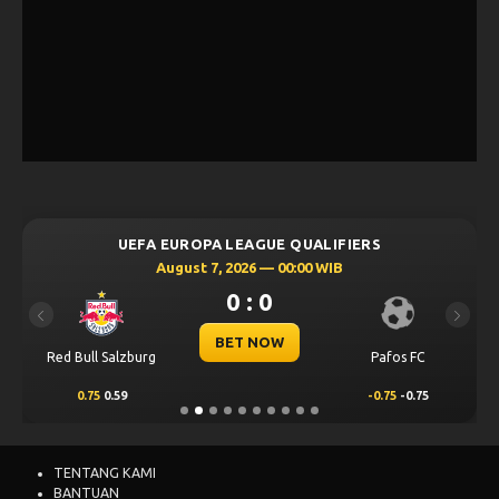
UEFA EUROPA LEAGUE QUALIFIERS
August 7, 2026 — 00:00 WIB
0 : 0
Previous
Next
BET NOW
Red Bull Salzburg
Pafos FC
0.75
0.59
-0.75
-0.75
TENTANG KAMI
BANTUAN