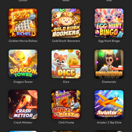
Limbo
Keno
Hilo
Golden Horse Riches
Gold Rush: Boomers
Egg Hunt Bingo
Dragon Tower
Dice
Diamonds
Crash Meteor
Chili Fiesta
Aviator 2 Sky Elite