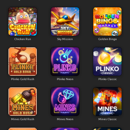
Chicken Run
Sky Mission
Golden Bingo
Plinko Gold Rush
Plinko Neon
Plinko Classic
Mines Gold Rush
Mines Neon
Mines Classic