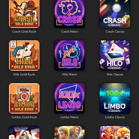
Crash Gold Rush
Crash Neon
Crash Classic
Hilo Gold Rush
Hilo Neon
Hilo Classic
Limbo Gold Rush
Limbo Neon
Limbo Classic