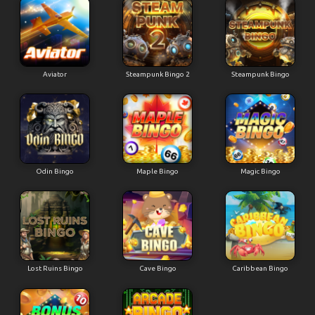
Aviator
Steampunk Bingo 2
Steampunk Bingo
Odin Bingo
Maple Bingo
Magic Bingo
Lost Ruins Bingo
Cave Bingo
Caribbean Bingo