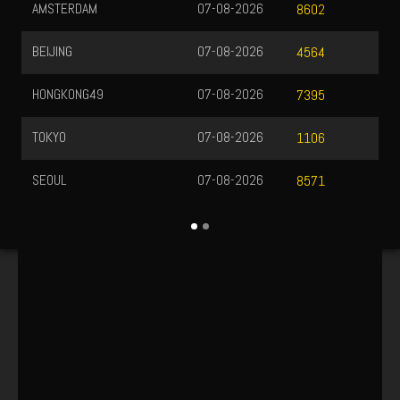
AMSTERDAM
07-08-2026
4
8602
BEIJING
07-08-2026
B
4564
HONGKONG49
07-08-2026
S
7395
TOKYO
07-08-2026
T
1106
SEOUL
07-08-2026
8571