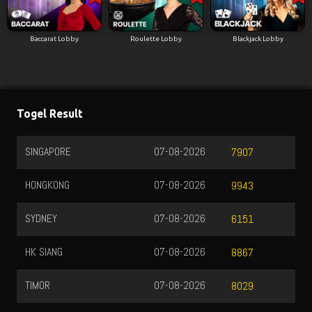
Baccarat Lobby
Roulette Lobby
Blackjack Lobby
Togel Result
SINGAPORE
07-08-2026
B
7907
HONGKONG
07-08-2026
M
9943
SYDNEY
07-08-2026
M
6151
HK SIANG
07-08-2026
B
8867
TIMOR
07-08-2026
H
8029