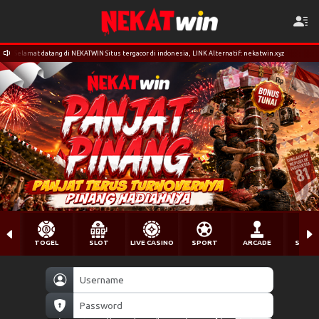
Selamat datang di NEKATWIN Situs tergacor di indonesia, LINK Alternatif: nekatwin.xyz
TOGEL
SLOT
LIVE CASINO
SPORT
ARCADE
SABU