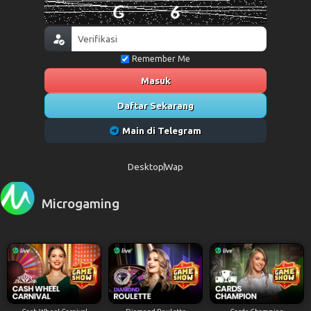
Remember Me
Masuk
Daftar Sekarang
Main di Telegram
Desktop
Wap
Microgaming