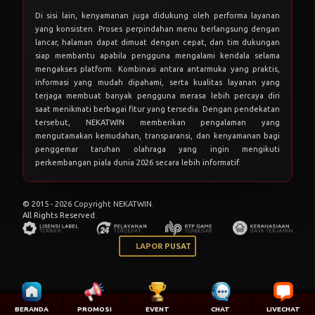
Di sisi lain, kenyamanan juga didukung oleh performa layanan
yang konsisten. Proses perpindahan menu berlangsung dengan
lancar, halaman dapat dimuat dengan cepat, dan tim dukungan
siap membantu apabila pengguna mengalami kendala selama
mengakses platform. Kombinasi antara antarmuka yang praktis,
informasi yang mudah dipahami, serta kualitas layanan yang
terjaga membuat banyak pengguna merasa lebih percaya diri
saat menikmati berbagai fitur yang tersedia. Dengan pendekatan
tersebut, NEKATWIN memberikan pengalaman yang
mengutamakan kemudahan, transparansi, dan kenyamanan bagi
penggemar taruhan olahraga yang ingin mengikuti
perkembangan piala dunia 2026 secara lebih informatif.
© 2015 - 2026 Copyright NEKATWIN.
All Rights Reserved.
LAPOR PUSAT
BERANDA
PROMOSI
EVENT
CHAT
LIVECHAT