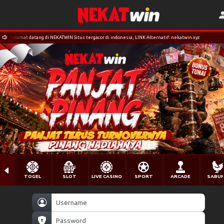
Selamat datang di NEKATWIN Situs tergacor di indonesia, LINK Alternatif: nekatwin.xyz
TOGEL
SLOT
LIVE CASINO
SPORT
ARCADE
SABU