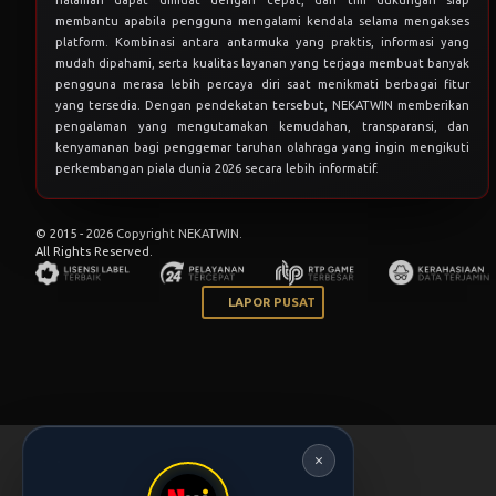
halaman dapat dimuat dengan cepat, dan tim dukungan siap
membantu apabila pengguna mengalami kendala selama mengakses
platform. Kombinasi antara antarmuka yang praktis, informasi yang
mudah dipahami, serta kualitas layanan yang terjaga membuat banyak
pengguna merasa lebih percaya diri saat menikmati berbagai fitur
yang tersedia. Dengan pendekatan tersebut, NEKATWIN memberikan
pengalaman yang mengutamakan kemudahan, transparansi, dan
kenyamanan bagi penggemar taruhan olahraga yang ingin mengikuti
perkembangan piala dunia 2026 secara lebih informatif.
© 2015 - 2026 Copyright NEKATWIN.
All Rights Reserved.
LAPOR PUSAT
×