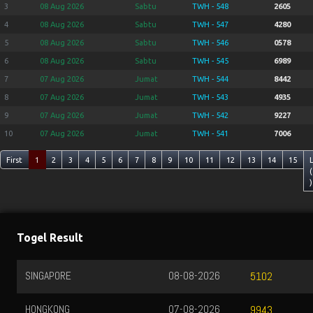
3
08 Aug 2026
Sabtu
TWH - 548
2605
4
08 Aug 2026
Sabtu
TWH - 547
4280
5
08 Aug 2026
Sabtu
TWH - 546
0578
6
08 Aug 2026
Sabtu
TWH - 545
6989
7
07 Aug 2026
Jumat
TWH - 544
8442
8
07 Aug 2026
Jumat
TWH - 543
4935
9
07 Aug 2026
Jumat
TWH - 542
9227
10
07 Aug 2026
Jumat
TWH - 541
7006
First
1
2
3
4
5
6
7
8
9
10
11
12
13
14
15
(
)
Togel Result
SINGAPORE
08-08-2026
5102
HONGKONG
07-08-2026
9943