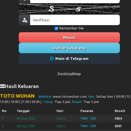
Remember Me
Masuk
Daftar Sekarang
Main di Telegram
Desktop
Wap
Hasil Keluaran
TOTO WUHAN
Website:
www.totowuhan.com
, Hari:
Setiap Hari ( 09:00 | 12:
15:00 | 18:00 | 21:00 | 00:00 )
, Tutup:
Tiap 3 jam
, Result:
Tiap 3 jam
No
Tanggal
Hari
Pasaran
Result
1
08 Aug 2026
Sabtu
TWH - 550
3454
2
08 Aug 2026
Sabtu
TWH - 549
6301