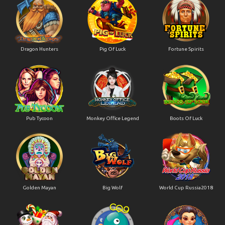
Dragon Hunters
Pig Of Luck
Fortune Spirits
Pub Tycoon
Monkey Office Legend
Boots Of Luck
Golden Mayan
Big Wolf
World Cup Russia2018