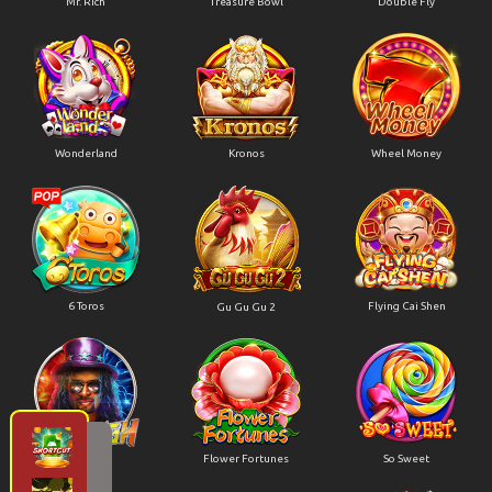
Mr. Rich
Treasure Bowl
Double Fly
Wonderland
Kronos
Wheel Money
6 Toros
Flying Cai Shen
Gu Gu Gu 2
Rave High
Flower Fortunes
So Sweet