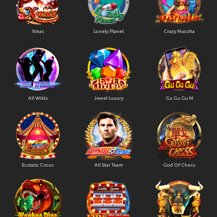
Xmas
Lonely Planet
Crazy Nuozha
All Wilds
Jewel Luxury
Gu Gu Gu M
Ecstatic Circus
All Star Team
God Of Chess