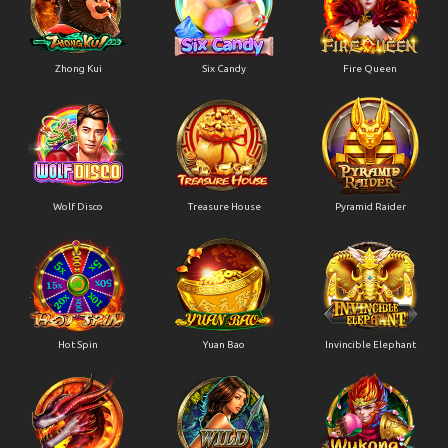
Zhong Kui
Six Candy
Fire Queen
Wolf Disco
Treasure House
Pyramid Raider
Hot Spin
Yuan Bao
Invincible Elephant