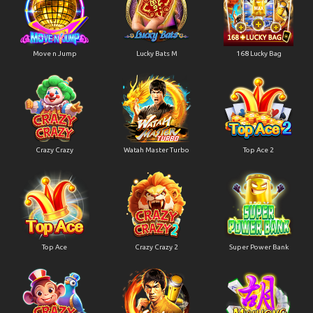
Move n Jump
Lucky Bats M
168 Lucky Bag
Crazy Crazy
Watah Master Turbo
Top Ace 2
Top Ace
Crazy Crazy 2
Super Power Bank