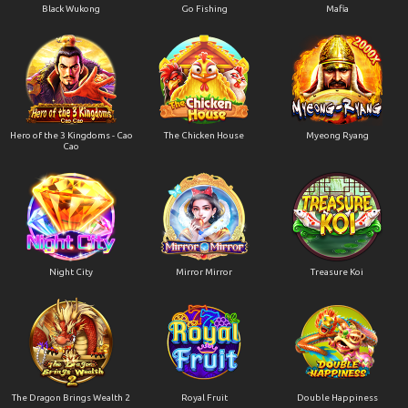
Black Wukong
Go Fishing
Mafia
Hero of the 3 Kingdoms - Cao
The Chicken House
Myeong Ryang
Cao
Night City
Mirror Mirror
Treasure Koi
The Dragon Brings Wealth 2
Royal Fruit
Double Happiness