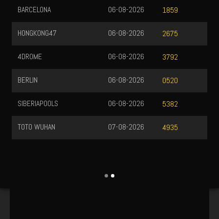
BARCELONA
06-08-2026
1859
HONGKONG47
06-08-2026
2675
4DROME
06-08-2026
3792
BERLIN
06-08-2026
0520
SIBERIAPOOLS
06-08-2026
5382
TOTO WUHAN
07-08-2026
4935