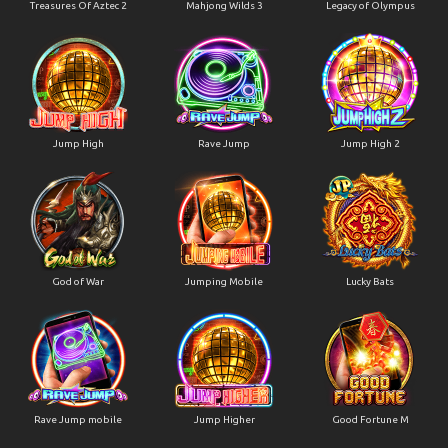
Treasures Of Aztec 2
Mahjong Wilds 3
Legacy of Olympus
Jump High
Rave Jump
Jump High 2
God of War
Jumping Mobile
Lucky Bats
Rave Jump mobile
Jump Higher
Good Fortune M