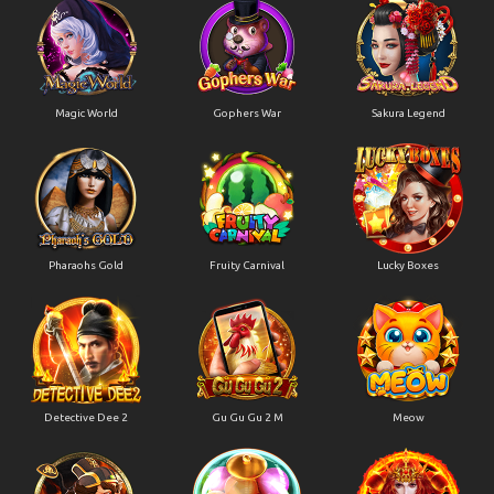
Magic World
Gophers War
Sakura Legend
Pharaohs Gold
Fruity Carnival
Lucky Boxes
Detective Dee 2
Gu Gu Gu 2 M
Meow