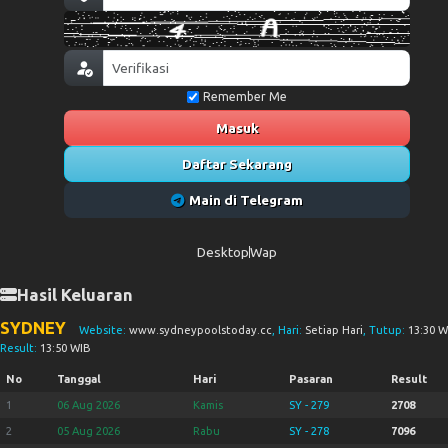
Remember Me
Masuk
Daftar Sekarang
Main di Telegram
Desktop
Wap
Hasil Keluaran
SYDNEY
Website:
www.sydneypoolstoday.cc
, Hari:
Setiap Hari
, Tutup:
13:30 W
Result:
13:50 WIB
No
Tanggal
Hari
Pasaran
Result
1
06 Aug 2026
Kamis
SY - 279
2708
2
05 Aug 2026
Rabu
SY - 278
7096