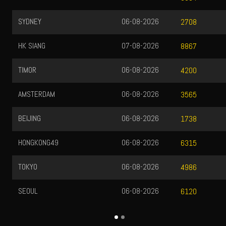
SYDNEY
06-08-2026
2708
HK SIANG
07-08-2026
8867
TIMOR
06-08-2026
4200
AMSTERDAM
06-08-2026
3565
BEIJING
06-08-2026
1738
HONGKONG49
06-08-2026
6315
TOKYO
06-08-2026
4986
SEOUL
06-08-2026
6120