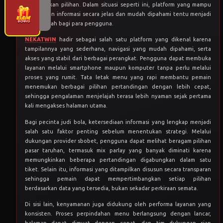
menentukan pilihan. Dalam situasi seperti ini, platform yang mampu
menyajikan informasi secara jelas dan mudah dipahami tentu menjadi
nilai tambah bagi para pengguna.
NEKATWIN
hadir sebagai salah satu platform yang dikenal karena
tampilannya yang sederhana, navigasi yang mudah dipahami, serta
akses yang stabil dari berbagai perangkat. Pengguna dapat membuka
layanan melalui smartphone maupun komputer tanpa perlu melalui
proses yang rumit. Tata letak menu yang rapi membantu pemain
menemukan berbagai pilihan pertandingan dengan lebih cepat,
sehingga pengalaman menjelajah terasa lebih nyaman sejak pertama
kali mengakses halaman utama.
Bagi pecinta judi bola, ketersediaan informasi yang lengkap menjadi
salah satu faktor penting sebelum menentukan strategi. Melalui
dukungan provider sbobet, pengguna dapat melihat beragam pilihan
pasar taruhan, termasuk mix parlay yang banyak diminati karena
memungkinkan beberapa pertandingan digabungkan dalam satu
tiket. Selain itu, informasi yang ditampilkan disusun secara transparan
sehingga pemain dapat mempertimbangkan setiap pilihan
berdasarkan data yang tersedia, bukan sekadar perkiraan semata.
Di sisi lain, kenyamanan juga didukung oleh performa layanan yang
konsisten. Proses perpindahan menu berlangsung dengan lancar,