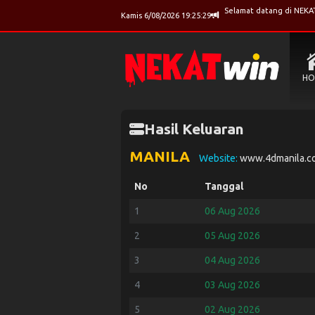
Selamat datang di NEKAT
Kamis 6/08/2026 19:25:30
HO
Hasil Keluaran
MANILA
Website:
www.4dmanila.c
No
Tanggal
1
06 Aug 2026
2
05 Aug 2026
3
04 Aug 2026
4
03 Aug 2026
5
02 Aug 2026