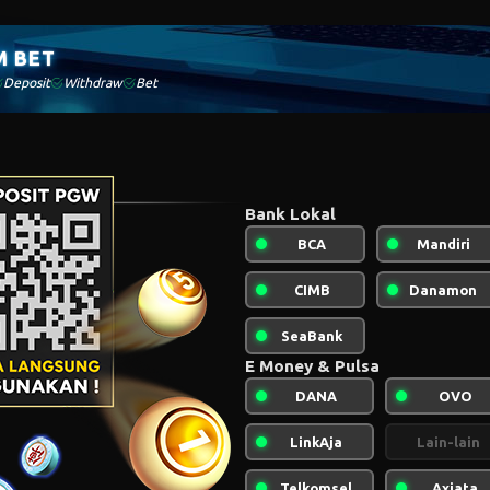
M BET
Deposit
Withdraw
Bet
Bank Lokal
BCA
Mandiri
CIMB
Danamon
SeaBank
E Money & Pulsa
DANA
OVO
LinkAja
Lain-lain