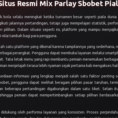
tus Resmi Mix Parlay Sbobet Pia
 bola selalu meningkat ketika turnamen besar seperti piala dunia
uti jalannya pertandingan, tetapi juga mempelajari statistik, perf
 pilihan. Dalam situasi seperti ini, platform yang mampu menyajika
o Mania Bingo
 nilai tambah bagi para pengguna.
lah satu platform yang dikenal karena tampilannya yang sederhana, 
i berbagai perangkat. Pengguna dapat membuka layanan melalui smar
umit. Tata letak menu yang rapi membantu pemain menemukan berbagai
aman menjelajah terasa lebih nyaman sejak pertama kali mengakses h
ersediaan informasi yang lengkap menjadi salah satu faktor penting 
bobet, pengguna dapat melihat beragam pilihan pasar taruhan, ter
n beberapa pertandingan digabungkan dalam satu tiket. Selain itu
sehingga pemain dapat mempertimbangkan setiap pilihan berdasarka
ga didukung oleh performa layanan yang konsisten. Proses perpind