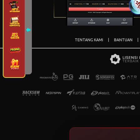
TENTANG KAMI
|
BANTUAN
|
Golden Crab
Ang
Koi Bingo
Shen