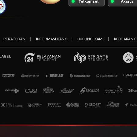
Telkomsel
Axiata
PERATURAN
|
INFORMASI BANK
|
HUBUNGI KAMI
|
KEBIJAKAN P
el And Devil
Football Fever
Football St
g Xiao Bingo
Caishen Riches Bingo
Chilli Hunter