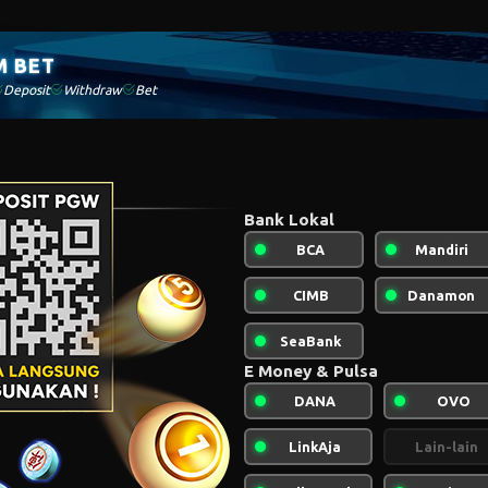
M BET
Deposit
Withdraw
Bet
mber Game
Fan Tan
RNG Wa
Bank Lokal
BCA
Mandiri
CIMB
Danamon
SeaBank
E Money & Pulsa
DANA
OVO
Atom
Thunder Blackjack
Thunder D
LinkAja
Lain-lain