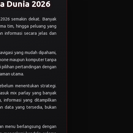
la Dunia 2026
 2026 semakin dekat. Banyak
orma tim, hingga peluang yang
n informasi secara jelas dan
navigasi yang mudah dipahami,
tphone maupun komputer tanpa
 pilihan pertandingan dengan
alaman utama.
sebelum menentukan strategi.
masuk mix parlay yang banyak
, informasi yang ditampilkan
n data yang tersedia, bukan
ahan menu berlangsung dengan