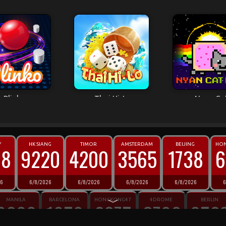
Plinko
Thai Hi-Lo
Nyan Ca
Y
HK SIANG
TIMOR
AMSTERDAM
BEIJING
HO
08
9220
4200
3565
1738
6
26
6/8/2026
6/8/2026
6/8/2026
6/8/2026
6
MANILA
BARCELONA
HONGKONG47
4DROME
BERLIN
9600
1859
2675
3792
052
Odds HiLo
Thai Hi Lo
Lucky Whe