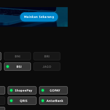
Mainkan Sekarang
r
Pok Deng
BNI
BRI
BSI
JAGO
ShopeePay
GOPAY
ice
Royal Tiger Baccarat
QRIS
AntarBank